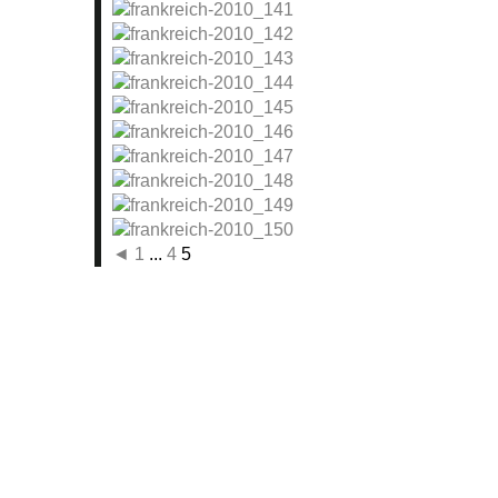
◄
1
...
4
5